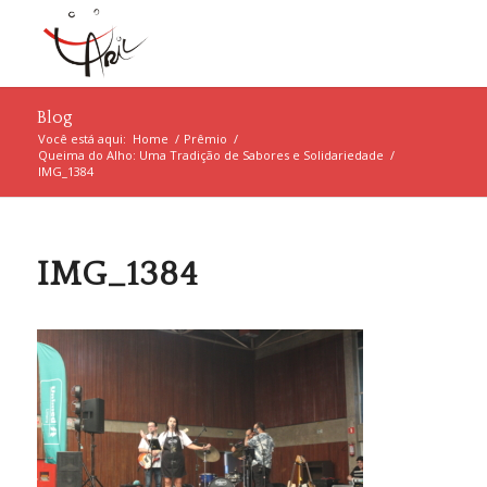
Blog
Você está aqui:
Home
/
Prêmio
/
Queima do Alho: Uma Tradição de Sabores e Solidariedade
/
IMG_1384
IMG_1384