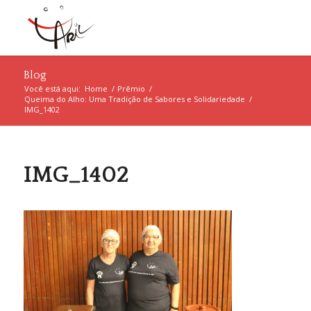
Blog
Você está aqui:
Home
/
Prêmio
/
Queima do Alho: Uma Tradição de Sabores e Solidariedade
/
IMG_1402
IMG_1402