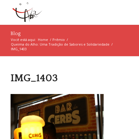
Blog
Você está aqui:
Home
/
Prêmio
/
Queima do Alho: Uma Tradição de Sabores e Solidariedade
/
IMG_1403
IMG_1403