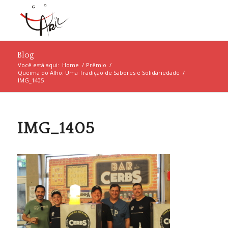
Blog
Você está aqui:
Home
/
Prêmio
/
Queima do Alho: Uma Tradição de Sabores e Solidariedade
/
IMG_1405
IMG_1405