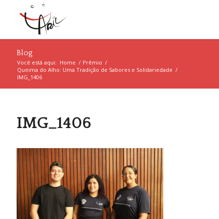
Blog
Você está aqui:
Home
/
Prêmio
/
Queima do Alho: Uma Tradição de Sabores e Solidariedade
/
IMG_1406
IMG_1406