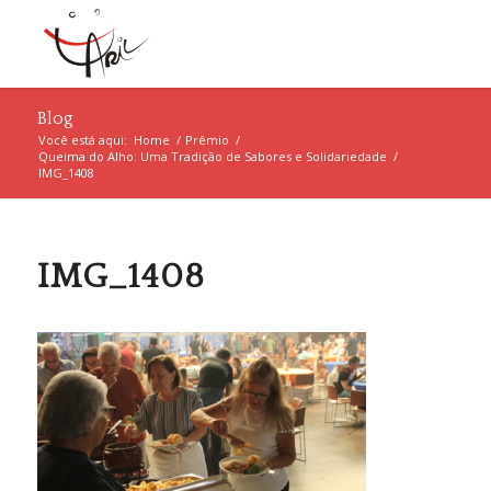
Blog
Você está aqui:
Home
/
Prêmio
/
Queima do Alho: Uma Tradição de Sabores e Solidariedade
/
IMG_1408
IMG_1408