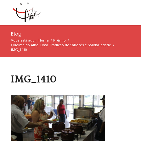
Blog
Você está aqui:
Home
/
Prêmio
/
Queima do Alho: Uma Tradição de Sabores e Solidariedade
/
IMG_1410
IMG_1410