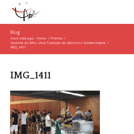
Blog
Você está aqui:
Home
/
Prêmio
/
Queima do Alho: Uma Tradição de Sabores e Solidariedade
/
IMG_1411
IMG_1411