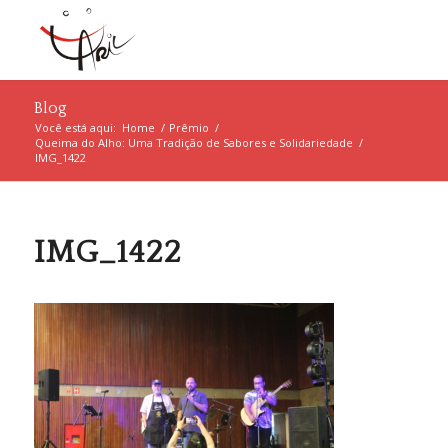
Blog
Você está aqui:
Home
/
Prêmio
/
Queima do Alho: Uma Tradição de Sabores e Solidariedade
/
IMG_1422
IMG_1422