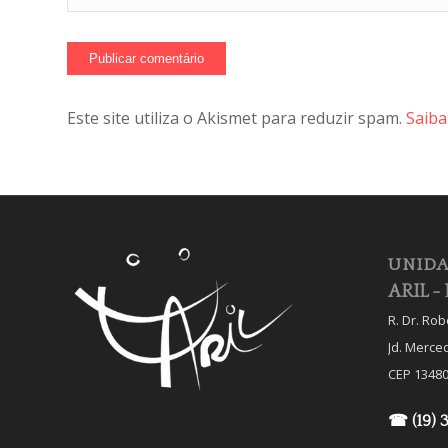
Este site utiliza o Akismet para reduzir spam.
Saiba
UNIDA
ARIL - 
R. Dr. Ro
Jd. Merce
CEP 13480
☎ (19) 