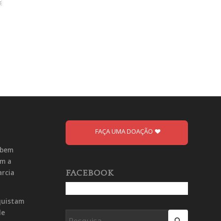
FAÇA UMA DOAÇÃO
ebem
om a
arcia
FACEBOOK
quistam
de