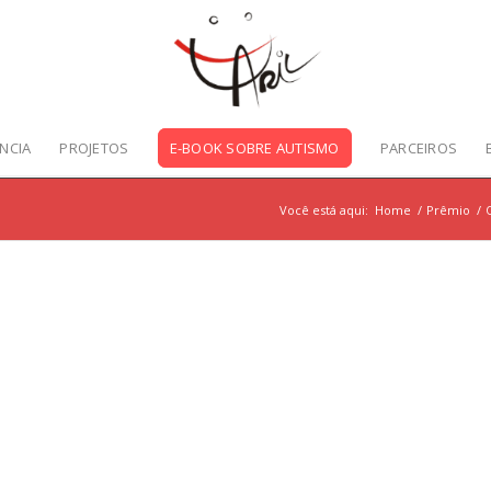
NCIA
PROJETOS
E-BOOK SOBRE AUTISMO
PARCEIROS
Você está aqui:
Home
/
Prêmio
/