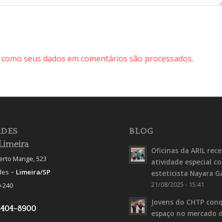
 como seus dados em comentários são processados
.
DES
BLOG
Limeira
Oficinas da ARIL rec
berto Mange, 523
atividade especial c
-
des
Limeira/SP
esteticista Nayara G
21/08/2025 - 15:41
-240
Jovens do CHTP con
3404-8900
espaço no mercado 