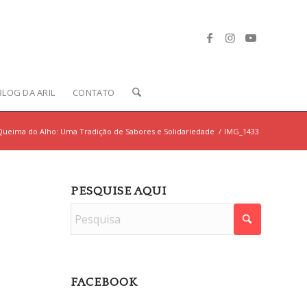
BLOG DA ARIL
CONTATO
Queima do Alho: Uma Tradição de Sabores e Solidariedade
/
IMG_1433
PESQUISE AQUI
FACEBOOK