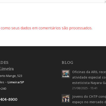
 como seus dados em comentários são processados
.
DES
BLOG
Limeira
Oficinas da ARIL rec
berto Mange, 523
atividade especial c
-
des
Limeira/SP
esteticista Nayara G
21/08/2025 - 15:41
-240
Jovens do CHTP con
3404-8900
espaço no mercado 