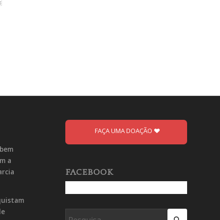
FAÇA UMA DOAÇÃO
ebem
om a
arcia
FACEBOOK
quistam
de