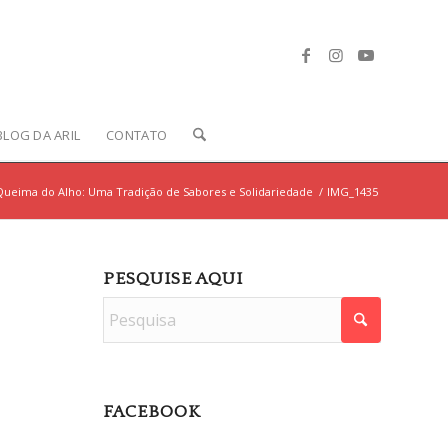
BLOG DA ARIL
CONTATO
Queima do Alho: Uma Tradição de Sabores e Solidariedade
/
IMG_1435
PESQUISE AQUI
FACEBOOK