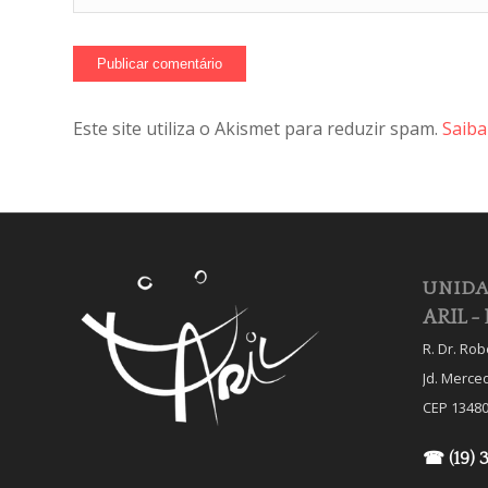
Este site utiliza o Akismet para reduzir spam.
Saiba
UNIDA
ARIL - 
R. Dr. Ro
Jd. Merce
CEP 13480
☎ (19) 