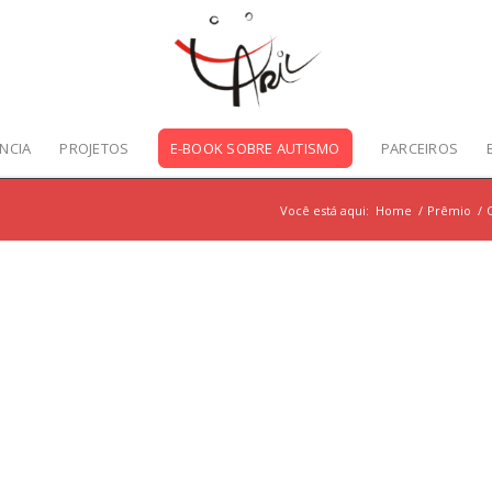
NCIA
PROJETOS
E-BOOK SOBRE AUTISMO
PARCEIROS
Você está aqui:
Home
/
Prêmio
/