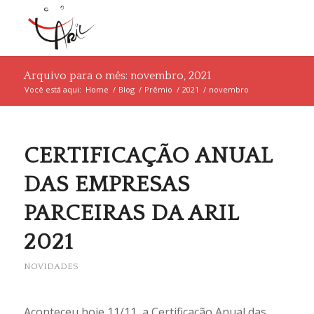
Arquivo para o mês: novembro, 2021
Você está aqui:
Home
/
Blog
/
Prêmio
/
2021
/
novembro
CERTIFICAÇÃO ANUAL
DAS EMPRESAS
PARCEIRAS DA ARIL
2021
NOVIDADES
Aconteceu hoje 11/11, a Certificação Anual das