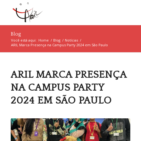
Blog
Você está aqui:
Home
/
Blog
/
Notícias
/
ARIL Marca Presença na Campus Party 2024 em São Paulo
ARIL MARCA PRESENÇA
NA CAMPUS PARTY
2024 EM SÃO PAULO