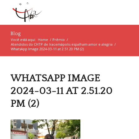
Blog
Você está aqui:
Home
/
Prêmio
/
Atendidos do CHTP de Iracemápolis espalham amor e alegria
/
WhatsApp Image 2024-03-11 at 2.51.20 PM (2)
WHATSAPP IMAGE
2024-03-11 AT 2.51.20
PM (2)