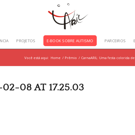
NCIA
PROJETOS
E-BOOK SOBRE AUTISMO
PARCEIROS
Você está aqui:
Home
/
Prêmio
/
CarnaARIL: Uma festa colorida d
2-08 AT 17.25.03