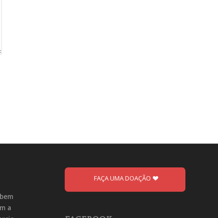
FAÇA UMA DOAÇÃO
ebem
om a