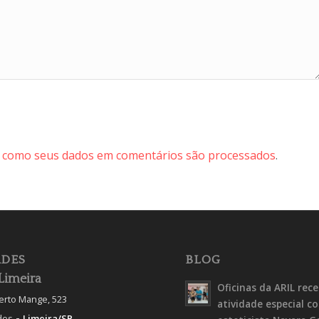
 como seus dados em comentários são processados
.
DES
BLOG
Limeira
Oficinas da ARIL rec
berto Mange, 523
atividade especial c
-
des
Limeira/SP