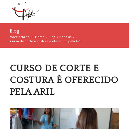
Blog
Você está aqui:
Home
/
Blog
/
Notícias
/
Curso de corte e costura é oferecido pela ARIL
CURSO DE CORTE E
COSTURA É OFERECIDO
PELA ARIL