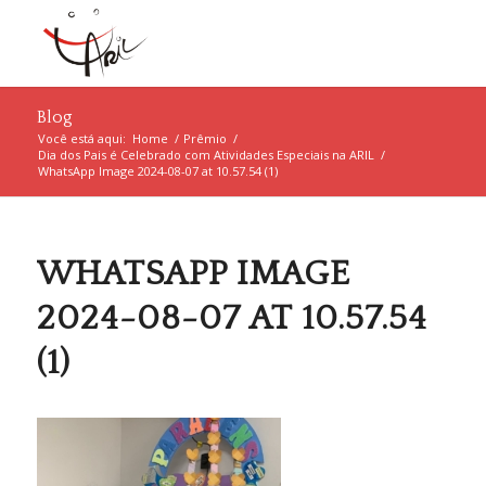
Blog
Você está aqui:
Home
/
Prêmio
/
Dia dos Pais é Celebrado com Atividades Especiais na ARIL
/
WhatsApp Image 2024-08-07 at 10.57.54 (1)
WHATSAPP IMAGE
2024-08-07 AT 10.57.54
(1)