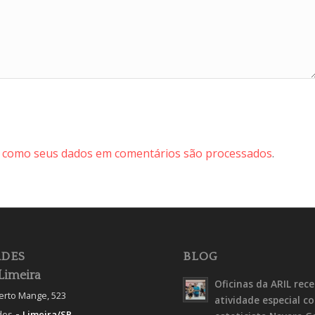
 como seus dados em comentários são processados
.
DES
BLOG
Limeira
Oficinas da ARIL rec
berto Mange, 523
atividade especial c
-
des
Limeira/SP