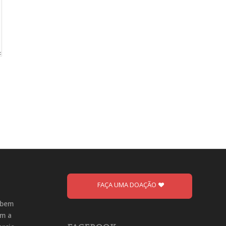
FAÇA UMA DOAÇÃO
ebem
om a