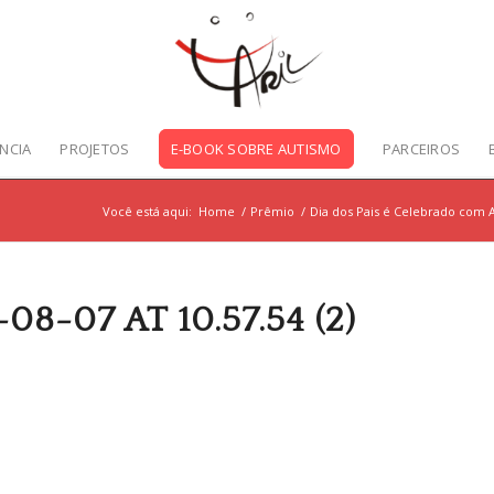
NCIA
PROJETOS
E-BOOK SOBRE AUTISMO
PARCEIROS
Você está aqui:
Home
/
Prêmio
/
Dia dos Pais é Celebrado com A
-07 AT 10.57.54 (2)