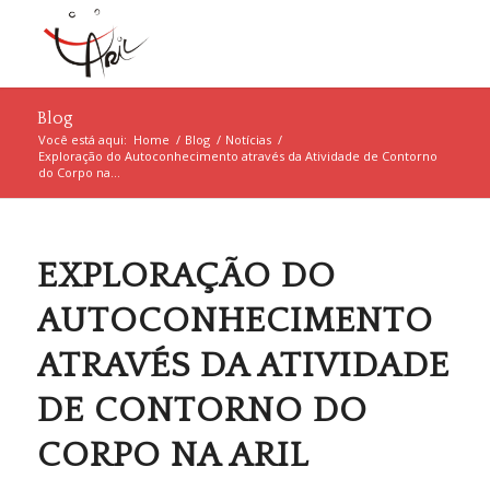
Blog
Você está aqui:
Home
/
Blog
/
Notícias
/
Exploração do Autoconhecimento através da Atividade de Contorno
do Corpo na...
EXPLORAÇÃO DO
AUTOCONHECIMENTO
ATRAVÉS DA ATIVIDADE
DE CONTORNO DO
CORPO NA ARIL