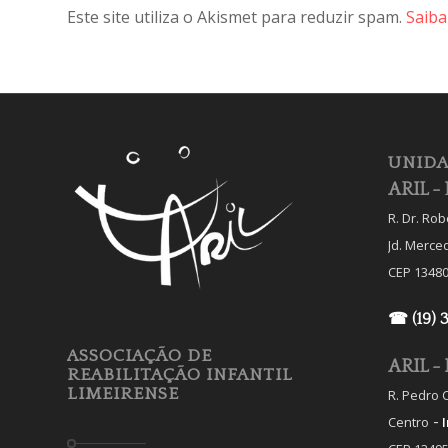
Este site utiliza o Akismet para reduzir spam.
Saiba
UNIDA
ARIL - 
R. Dr. Ro
Jd. Merce
CEP 13480
☎ (19) 
ASSOCIAÇÃO DE
ARIL - 
REABILITAÇÃO INFANTIL
LIMEIRENSE
R. Pedro C
-
Centro