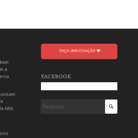
FAÇA UMA DOAÇÃO
ebem
om a
arcia
FACEBOOK
quistam
de
da ARIL
icos