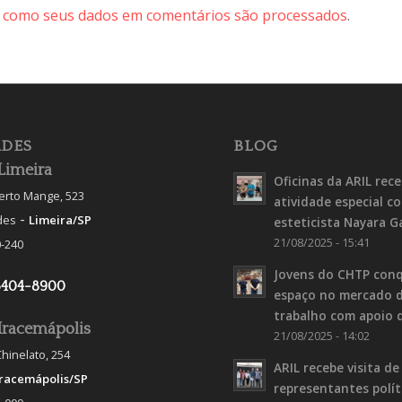
 como seus dados em comentários são processados
.
DES
BLOG
Limeira
Oficinas da ARIL rec
berto Mange, 523
atividade especial c
-
des
Limeira/SP
esteticista Nayara G
21/08/2025 - 15:41
-240
Jovens do CHTP con
3404-8900
espaço no mercado 
trabalho com apoio 
Iracemápolis
21/08/2025 - 14:02
hinelato, 254
ARIL recebe visita de
Iracemápolis/SP
representantes polít