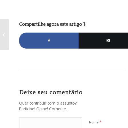
Compartilhe agora este artigo ⤵
Queima do Alho: Uma
Tradição de Sabores e
Solidariedade
Deixe seu comentário
Quer contribuir com o assunto?
Participe! Opine! Comente.
*
Nome