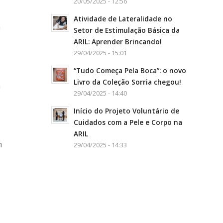
20/05/2025 - 12:56
Atividade de Lateralidade no
a
Setor de Estimulação Básica da
ARIL: Aprender Brincando!
29/04/2025 - 15:01
“Tudo Começa Pela Boca”: o novo
Livro da Coleção Sorria chegou!
a
29/04/2025 - 14:40
Início do Projeto Voluntário de
Cuidados com a Pele e Corpo na
ARIL
m
29/04/2025 - 14:33