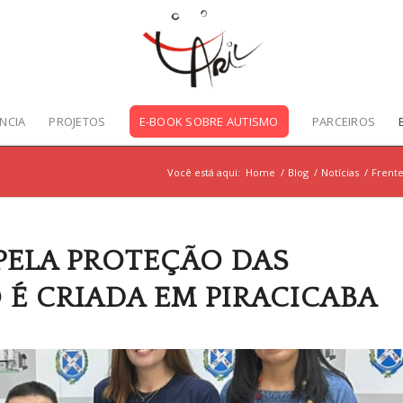
NCIA
PROJETOS
E-BOOK SOBRE AUTISMO
PARCEIROS
Você está aqui:
Home
/
Blog
/
Notícias
/
Frente
PELA PROTEÇÃO DAS
 É CRIADA EM PIRACICABA