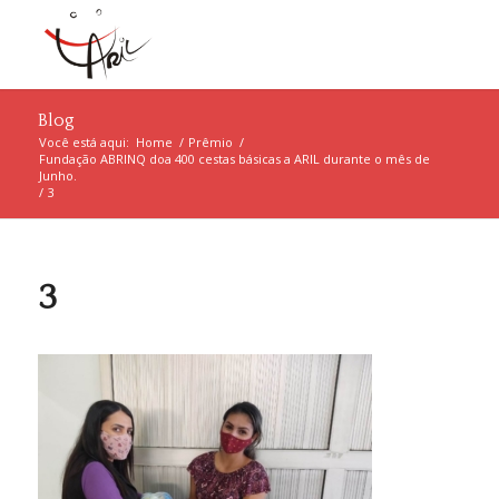
Blog
Você está aqui:
Home
/
Prêmio
/
Fundação ABRINQ doa 400 cestas básicas a ARIL durante o mês de
Junho.
/
3
3