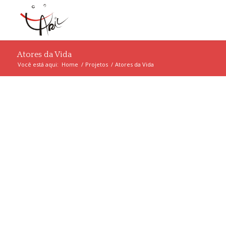
Atores da Vida
Você está aqui:
Home
/
Projetos
/
Atores da Vida