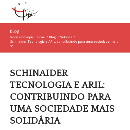
Blog
Você está aqui:
Home
/
Blog
/
Notícias
/
Schinaider Tecnologia e ARIL: contribuindo para uma sociedade mais
sol...
SCHINAIDER
TECNOLOGIA E ARIL:
CONTRIBUINDO PARA
UMA SOCIEDADE MAIS
SOLIDÁRIA