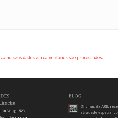
 como seus dados em comentários são processados
.
DES
BLOG
Limeira
Oficinas da ARIL rec
berto Mange, 523
atividade especial c
-
des
Limeira/SP