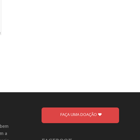
FAÇA UMA DOAÇÃO
ebem
om a