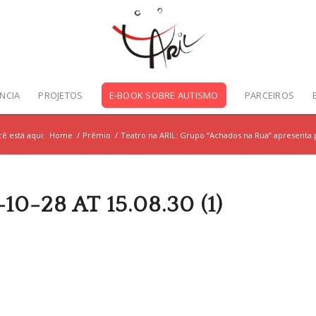
NCIA
PROJETOS
E-BOOK SOBRE AUTISMO
PARCEIROS
ê está aqui:
Home
/
Prêmio
/
Teatro na ARIL: Grupo “Achados na Rua” apresenta 
-28 AT 15.08.30 (1)