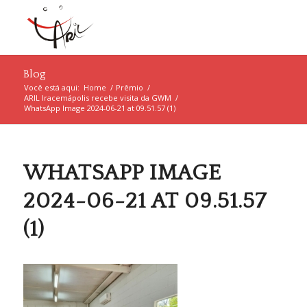
Blog
Você está aqui:
Home
/
Prêmio
/
ARIL Iracemápolis recebe visita da GWM
/
WhatsApp Image 2024-06-21 at 09.51.57 (1)
WHATSAPP IMAGE
2024-06-21 AT 09.51.57
(1)