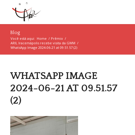
Blog
Você está aqui:
Home
/
Prêmio
/
ARIL Iracemápolis recebe visita da GWM
/
WhatsApp Image 2024-06-21 at 09.51.57 (2)
WHATSAPP IMAGE
2024-06-21 AT 09.51.57
(2)