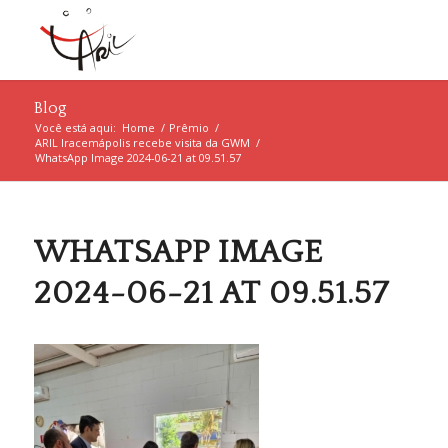
Blog
Você está aqui:
Home
/
Prêmio
/
ARIL Iracemápolis recebe visita da GWM
/
WhatsApp Image 2024-06-21 at 09.51.57
WHATSAPP IMAGE
2024-06-21 AT 09.51.57