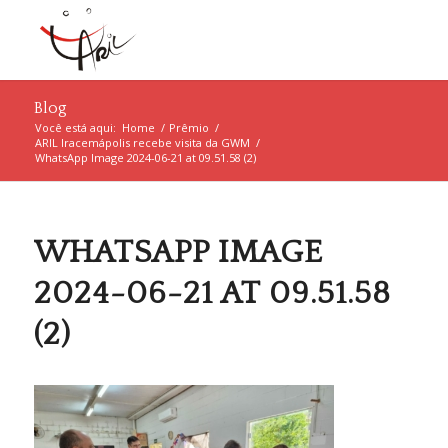
Blog
Você está aqui:
Home
/
Prêmio
/
ARIL Iracemápolis recebe visita da GWM
/
WhatsApp Image 2024-06-21 at 09.51.58 (2)
WHATSAPP IMAGE
2024-06-21 AT 09.51.58
(2)