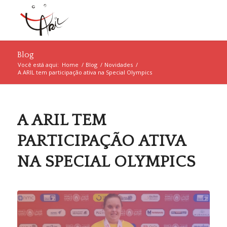
Blog
Você está aqui:
Home
/
Blog
/
Novidades
/
A ARIL tem participação ativa na Special Olympics
A ARIL TEM
PARTICIPAÇÃO ATIVA
NA SPECIAL OLYMPICS