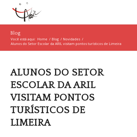
Blog
Você está aqui:
Home
/
Blog
/
Novidades
/
Alunos do Setor Escolar da ARIL visitam pontos turísticos de Limeira
ALUNOS DO SETOR
ESCOLAR DA ARIL
VISITAM PONTOS
TURÍSTICOS DE
LIMEIRA