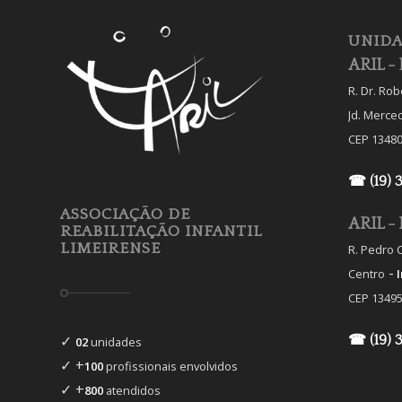
UNIDA
ARIL - 
R. Dr. Ro
Jd. Merce
CEP 13480
☎ (19) 
ASSOCIAÇÃO DE
ARIL - 
REABILITAÇÃO INFANTIL
LIMEIRENSE
R. Pedro C
-
Centro
CEP 13495
✓
☎ (19) 
02
unidades
✓ +
100
profissionais envolvidos
✓ +
800
atendidos