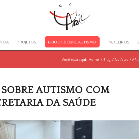
NCIA
PROJETOS
E-BOOK SOBRE AUTISMO
PARCEIROS
Você está aqui:
Home
/
Blog
/
Notícias
/
ARIL
A SOBRE AUTISMO COM
CRETARIA DA SAÚDE