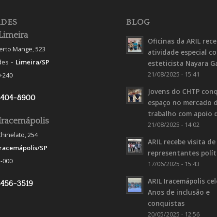
DES
BLOG
Limeira
Oficinas da ARIL rec
berto Mange, 523
atividade especial c
-
des
Limeira/SP
esteticista Nayara G
21/08/2025 - 15:41
-240
Jovens do CHTP con
3404-8900
espaço no mercado 
trabalho com apoio 
Iracemápolis
21/08/2025 - 14:02
hinelato, 254
ARIL recebe visita de
Iracemápolis/SP
representantes polít
-000
17/06/2025 - 15:43
ARIL Iracemápolis ce
3456-3519
Anos de inclusão e
conquistas
20/05/2025 - 12:56