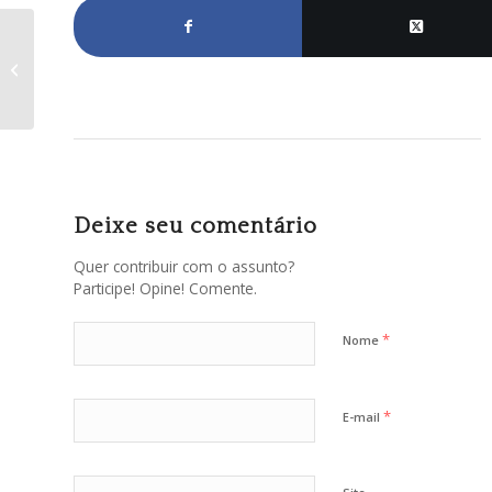
5º Festival Comida de
Buteco da ARIL está
chegando!
Deixe seu comentário
Quer contribuir com o assunto?
Participe! Opine! Comente.
*
Nome
*
E-mail