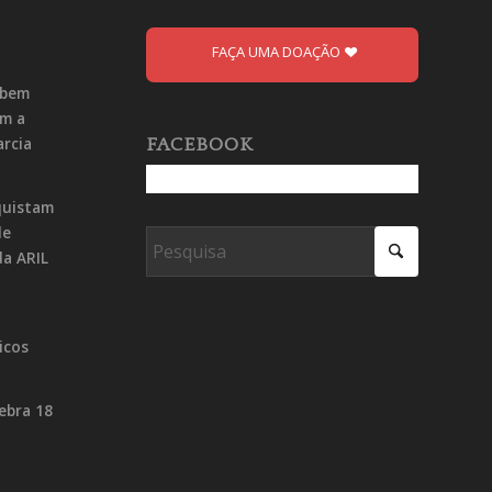
FAÇA UMA DOAÇÃO
ebem
om a
arcia
FACEBOOK
quistam
de
da ARIL
icos
lebra 18