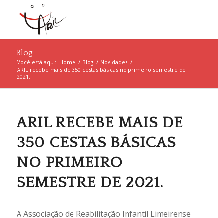
Blog
Você está aqui:
Home
/
Blog
/
Novidades
/
ARIL recebe mais de 350 cestas básicas no primeiro semestre de
2021.
ARIL RECEBE MAIS DE
350 CESTAS BÁSICAS
NO PRIMEIRO
SEMESTRE DE 2021.
A Associação de Reabilitação Infantil Limeirense