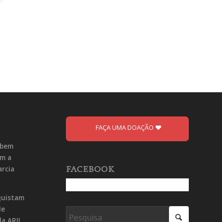
FAÇA UMA DOAÇÃO
ebem
om a
arcia
FACEBOOK
quistam
de
da ARIL