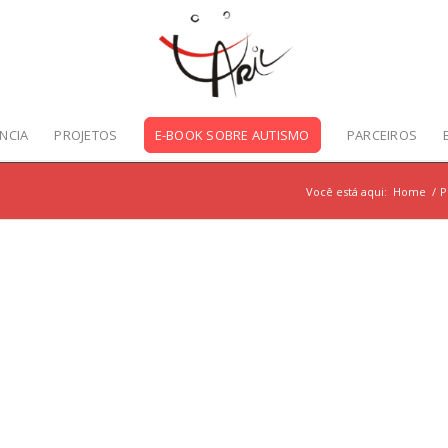
NCIA
PROJETOS
E-BOOK SOBRE AUTISMO
PARCEIROS
Você está aqui:
Home
/
P