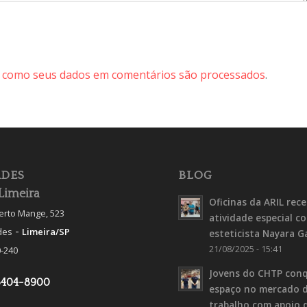
 como seus dados em comentários são processados
.
DES
BLOG
Limeira
Oficinas da ARIL rec
berto Mange, 523
atividade especial c
-
des
Limeira/SP
esteticista Nayara G
21/08/2025 - 15:41
-240
Jovens do CHTP con
3404-8900
espaço no mercado 
trabalho com apoio 