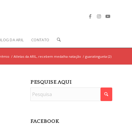
BLOG DA ARIL
CONTATO
rêmio
/
Atletas da ARIL, recebem medalha natação
/
guaratingueta (2)
PESQUISE AQUI
FACEBOOK