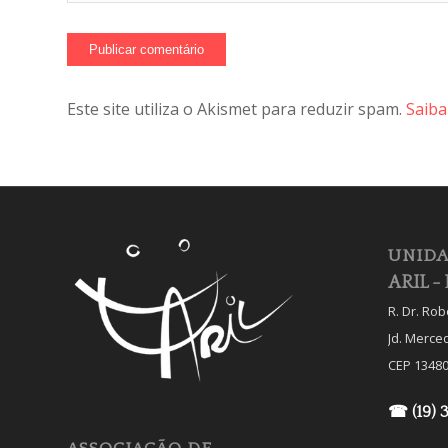
Este site utiliza o Akismet para reduzir spam.
Saiba
UNIDA
ARIL - 
R. Dr. Ro
Jd. Merce
CEP 13480
☎ (19) 