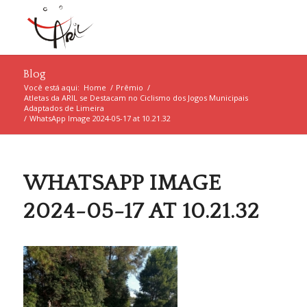
Blog
Você está aqui:
Home
/
Prêmio
/
Atletas da ARIL se Destacam no Ciclismo dos Jogos Municipais
Adaptados de Limeira
/
WhatsApp Image 2024-05-17 at 10.21.32
WHATSAPP IMAGE
2024-05-17 AT 10.21.32