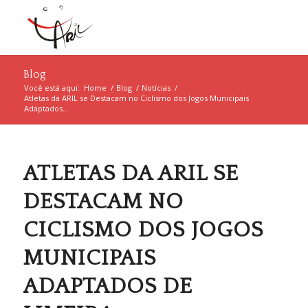
Blog
Você está aqui:
Home
/
Blog
/
Notícias
/
Atletas da ARIL se Destacam no Ciclismo dos Jogos Municipais
Adaptados...
ATLETAS DA ARIL SE
DESTACAM NO
CICLISMO DOS JOGOS
MUNICIPAIS
ADAPTADOS DE