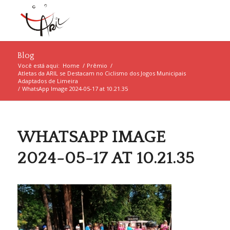
Blog
Você está aqui:
Home
/
Prêmio
/
Atletas da ARIL se Destacam no Ciclismo dos Jogos Municipais
Adaptados de Limeira
/
WhatsApp Image 2024-05-17 at 10.21.35
WHATSAPP IMAGE
2024-05-17 AT 10.21.35