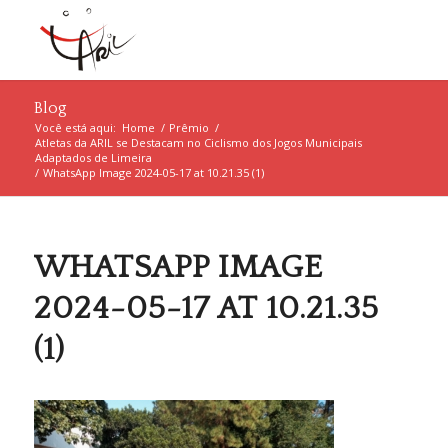
Blog
Você está aqui:
Home
/
Prêmio
/
Atletas da ARIL se Destacam no Ciclismo dos Jogos Municipais
Adaptados de Limeira
/
WhatsApp Image 2024-05-17 at 10.21.35 (1)
WHATSAPP IMAGE
2024-05-17 AT 10.21.35
(1)