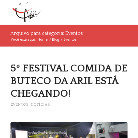
Arquivo para categoria: Eventos
Você está aqui:
Home
/
Blog
/
Eventos
5º FESTIVAL COMIDA DE
BUTECO DA ARIL ESTÁ
CHEGANDO!
EVENTOS
,
NOTÍCIAS