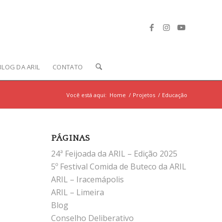
BLOG DA ARIL
CONTATO
Você está aqui:
Home
/
Projetos
/
Educação
PÁGINAS
24ª Feijoada da ARIL – Edição 2025
5º Festival Comida de Buteco da ARIL
ARIL – Iracemápolis
ARIL – Limeira
Blog
Conselho Deliberativo