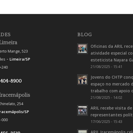
DES
BLOG
Limeira
Oficinas da ARIL rec
berto Mange, 523
atividade especial c
-
des
Limeira/SP
esteticista Nayara G
21/08/2025 - 15:41
-240
Jovens do CHTP con
3404-8900
espaço no mercado 
trabalho com apoio 
Iracemápolis
21/08/2025 - 14:02
hinelato, 254
ARIL recebe visita de
Iracemápolis/SP
representantes polít
-000
17/06/2025 - 15:43
ARIL Iracemápolis ce