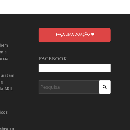
FAÇA UMA DOAÇÃO
ebem
om a
arcia
FACEBOOK
quistam
de
da ARIL
icos
lebra 18